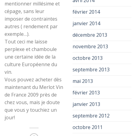
avril 2014
mentionner millésime et
cépage, sans leur
février 2014
imposer de contraintes
janvier 2014
autres ( rendement par
exemple…).
décembre 2013
Tout ceci me laisse
novembre 2013
perplexe et chamboule
une certaine idée de la
octobre 2013
culture Européenne du
septembre 2013
vin.
Vous pouvez acheter dès
mai 2013
maintenant du Merlot Vin
février 2013
de France 2009 près de
chez vous, mais je doute
janvier 2013
que vous y touchiez un
septembre 2012
jour!
octobre 2011