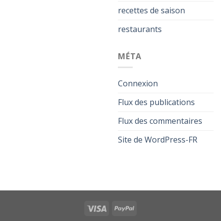
recettes de saison
restaurants
MÉTA
Connexion
Flux des publications
Flux des commentaires
Site de WordPress-FR