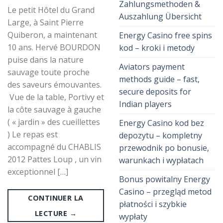
Zahlungsmethoden &
Le petit Hôtel du Grand
Auszahlung Übersicht
Large, à Saint Pierre
Quiberon, a maintenant
Energy Casino free spins
10 ans. Hervé BOURDON
kod – kroki i metody
puise dans la nature
Aviators payment
sauvage toute proche
methods guide – fast,
des saveurs émouvantes.
secure deposits for
Vue de la table, Portivy et
Indian players
la côte sauvage à gauche
( « jardin » des cueillettes
Energy Casino kod bez
) Le repas est
depozytu – kompletny
accompagné du CHABLIS
przewodnik po bonusie,
2012 Pattes Loup , un vin
warunkach i wypłatach
exceptionnel […]
Bonus powitalny Energy
Casino – przegląd metod
CONTINUER LA
płatności i szybkie
LECTURE
→
wypłaty