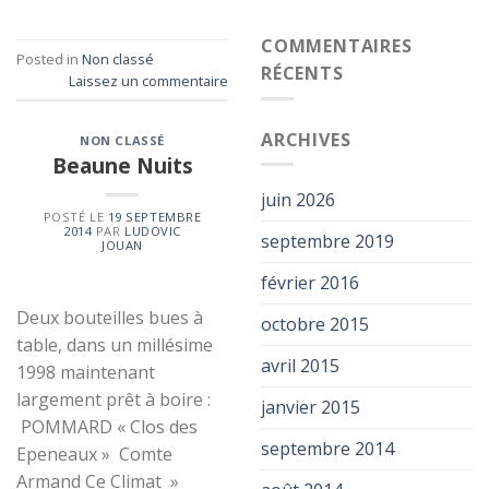
COMMENTAIRES
Posted in
Non classé
RÉCENTS
Laissez un commentaire
ARCHIVES
NON CLASSÉ
Beaune Nuits
juin 2026
POSTÉ LE
19 SEPTEMBRE
2014
PAR
LUDOVIC
septembre 2019
JOUAN
février 2016
Deux bouteilles bues à
octobre 2015
table, dans un millésime
avril 2015
1998 maintenant
largement prêt à boire :
janvier 2015
POMMARD « Clos des
septembre 2014
Epeneaux » Comte
Armand Ce Climat »