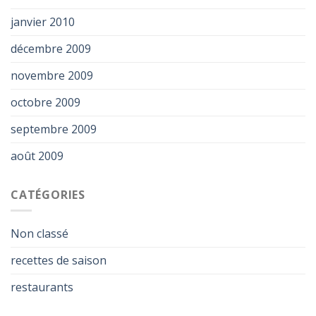
janvier 2010
décembre 2009
novembre 2009
octobre 2009
septembre 2009
août 2009
CATÉGORIES
Non classé
recettes de saison
restaurants