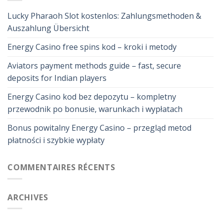
Lucky Pharaoh Slot kostenlos: Zahlungsmethoden &
Auszahlung Übersicht
Energy Casino free spins kod – kroki i metody
Aviators payment methods guide – fast, secure
deposits for Indian players
Energy Casino kod bez depozytu – kompletny
przewodnik po bonusie, warunkach i wypłatach
Bonus powitalny Energy Casino – przegląd metod
płatności i szybkie wypłaty
COMMENTAIRES RÉCENTS
ARCHIVES