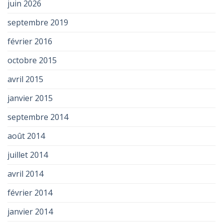
juin 2026
septembre 2019
février 2016
octobre 2015
avril 2015
janvier 2015
septembre 2014
août 2014
juillet 2014
avril 2014
février 2014
janvier 2014