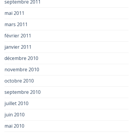
septembre 2011
mai 2011
mars 2011
février 2011
janvier 2011
décembre 2010
novembre 2010
octobre 2010
septembre 2010
juillet 2010
juin 2010
mai 2010