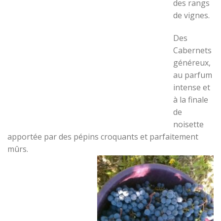
des rangs
de vignes.
Des
Cabernets
généreux,
au parfum
intense et
à la finale
de
noisette
apportée par des pépins croquants et parfaitement
mûrs.