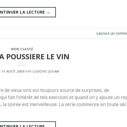
NTINUER LA LECTURE
→
Laissez un comme
NON CLASSÉ
A POUSSIERE LE VIN
E
11 AOÛT 2009
PAR
LUDOVIC JOUAN
e de vieux vins est toujours source de surprises, de
qui fait l’intérêt de tels exercices et quand on y ajoute un re
, la soirée est merveilleuse. La série commence en toute séc
NTINUER LA LECTURE
→