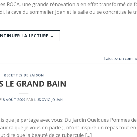
ères ROCA, une grande rénovation a en effet transformé de 
di, la cave du sommelier Joan et la salle ou se concrétise le tr
NTINUER LA LECTURE
→
Laissez un comme
RECETTES DE SAISON
S LE GRAND BAIN
LE
8 AOÛT 2009
PAR
LUDOVIC JOUAN
rais que je partage avec vous: Du Jardin Quelques Pommes de
 faudra que je vous en parle ), m’ont inspiré un repas tout en
faut dire que la beauté de ce tubercule […]