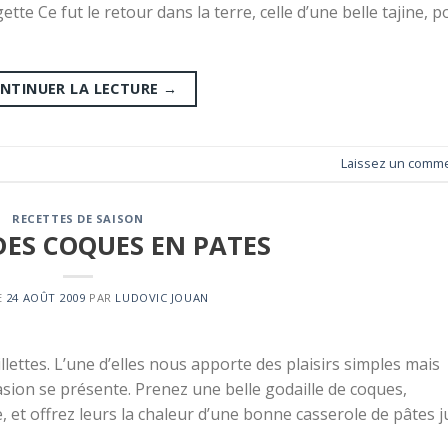
e Ce fut le retour dans la terre, celle d’une belle tajine, p
NTINUER LA LECTURE
→
Laissez un comme
RECETTES DE SAISON
ES COQUES EN PATES
E
24 AOÛT 2009
PAR
LUDOVIC JOUAN
llettes. L’une d’elles nous apporte des plaisirs simples mais
asion se présente. Prenez une belle godaille de coques,
 et offrez leurs la chaleur d’une bonne casserole de pâtes j