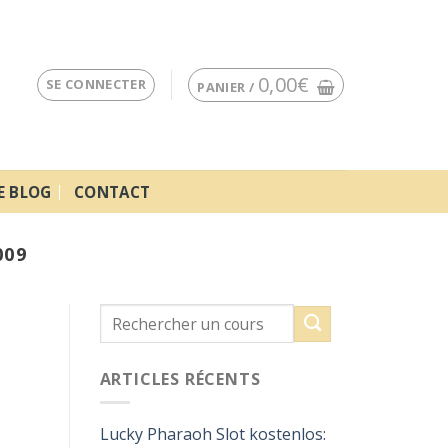
0,00
€
SE CONNECTER
PANIER /
E BLOG
CONTACT
009
ARTICLES RÉCENTS
Lucky Pharaoh Slot kostenlos: