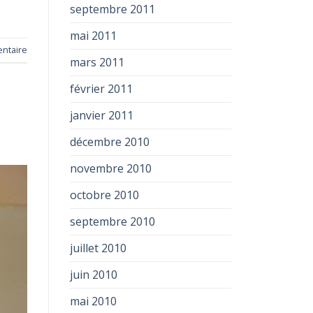
septembre 2011
mai 2011
ntaire
mars 2011
février 2011
janvier 2011
décembre 2010
novembre 2010
octobre 2010
septembre 2010
juillet 2010
juin 2010
mai 2010