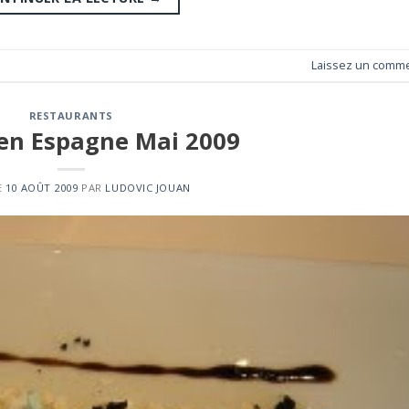
Laissez un comme
RESTAURANTS
en Espagne Mai 2009
E
10 AOÛT 2009
PAR
LUDOVIC JOUAN