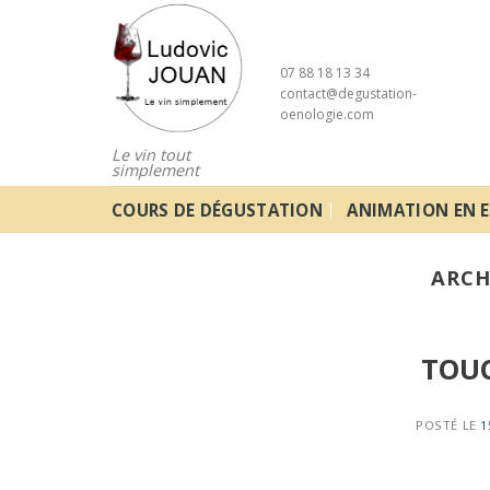
Skip
to
content
07 88 18 13 34
contact@degustation-
oenologie.com
Le vin tout
simplement
COURS DE DÉGUSTATION
ANIMATION EN E
ARCH
TOUC
POSTÉ LE
1