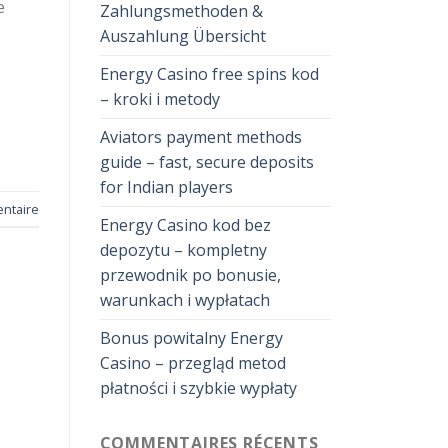
e
Zahlungsmethoden &
Auszahlung Übersicht
Energy Casino free spins kod
– kroki i metody
Aviators payment methods
guide – fast, secure deposits
for Indian players
ntaire
Energy Casino kod bez
depozytu – kompletny
przewodnik po bonusie,
warunkach i wypłatach
Bonus powitalny Energy
Casino – przegląd metod
płatności i szybkie wypłaty
COMMENTAIRES RÉCENTS