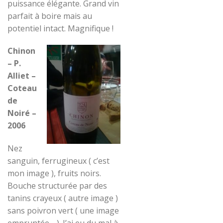
puissance élégante. Grand vin
parfait à boire mais au
potentiel intact. Magnifique !
Chinon
– P.
Alliet –
Coteau
de
Noiré –
2006
Nez
sanguin, ferrugineux ( c’est
mon image ), fruits noirs.
Bouche structurée par des
tanins crayeux ( autre image )
sans poivron vert ( une image