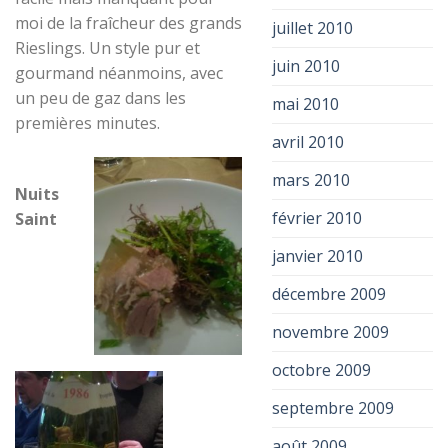
moi de la fraîcheur des grands
juillet 2010
Rieslings. Un style pur et
juin 2010
gourmand néanmoins, avec
un peu de gaz dans les
mai 2010
premières minutes.
avril 2010
mars 2010
Nuits
février 2010
Saint
janvier 2010
décembre 2009
novembre 2009
octobre 2009
septembre 2009
août 2009