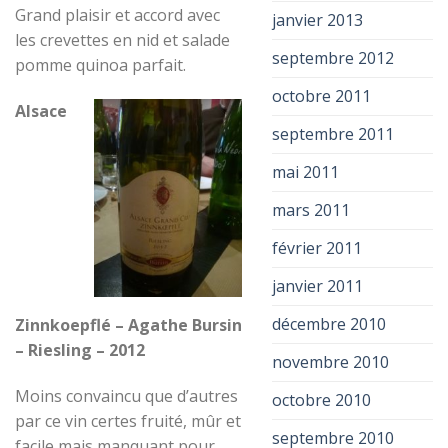
Grand plaisir et accord avec
janvier 2013
les crevettes en nid et salade
septembre 2012
pomme quinoa parfait.
octobre 2011
Alsace
septembre 2011
mai 2011
mars 2011
février 2011
janvier 2011
décembre 2010
Zinnkoepflé – Agathe Bursin
– Riesling – 2012
novembre 2010
Moins convaincu que d’autres
octobre 2010
par ce vin certes fruité, mûr et
septembre 2010
facile mais manquant pour