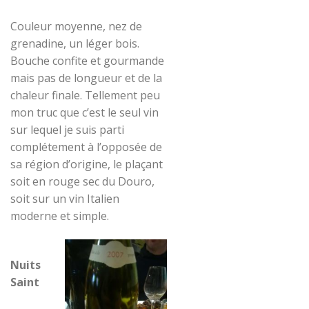
Couleur moyenne, nez de
grenadine, un léger bois.
Bouche confite et gourmande
mais pas de longueur et de la
chaleur finale. Tellement peu
mon truc que c’est le seul vin
sur lequel je suis parti
complétement à l’opposée de
sa région d’origine, le plaçant
soit en rouge sec du Douro,
soit sur un vin Italien
moderne et simple.
Nuits
Saint