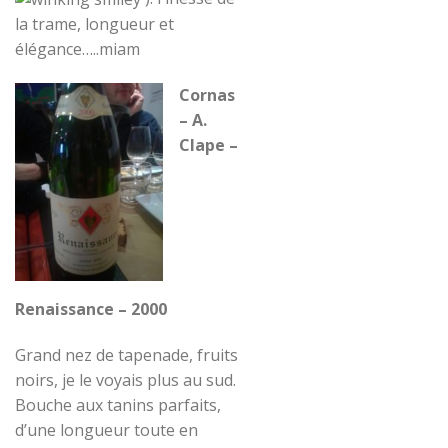
la trame, longueur et
élégance…..miam
Cornas
– A.
Clape –
Renaissance – 2000
Grand nez de tapenade, fruits
noirs, je le voyais plus au sud.
Bouche aux tanins parfaits,
d’une longueur toute en