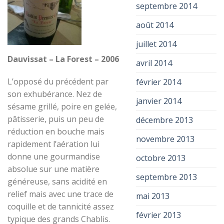
septembre 2014
août 2014
juillet 2014
Dauvissat – La Forest – 2006
avril 2014
L’opposé du précédent par
février 2014
son exhubérance. Nez de
janvier 2014
sésame grillé, poire en gelée,
pâtisserie, puis un peu de
décembre 2013
réduction en bouche mais
novembre 2013
rapidement l’aération lui
donne une gourmandise
octobre 2013
absolue sur une matière
septembre 2013
généreuse, sans acidité en
relief mais avec une trace de
mai 2013
coquille et de tannicité assez
février 2013
typique des grands Chablis.