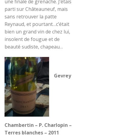
une finale de grenache. J’étais
parti sur Châteauneuf, mais
sans retrouver la patte
Reynaud, et pourtant…c’était
bien un grand vin de chez lui,
insolent de fougue et de
beauté sudiste, chapeau…
Gevrey
Chambertin – P. Charlopin –
Terres blanches – 2011