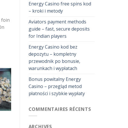
Energy Casino free spins kod
– kroki i metody
 foin
Aviators payment methods
 On
guide – fast, secure deposits
for Indian players
Energy Casino kod bez
depozytu – kompletny
przewodnik po bonusie,
warunkach i wypłatach
Bonus powitalny Energy
Casino – przegląd metod
płatności i szybkie wypłaty
COMMENTAIRES RÉCENTS
ARCHIVES