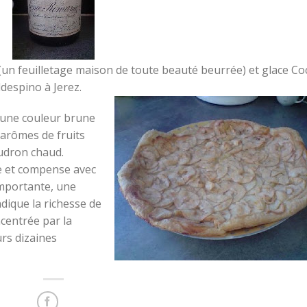
(un feuilletage maison de toute beauté beurrée) et glace Co
despino à Jerez.
d’une couleur brune
 arômes de fruits
oudron chaud.
te et compense avec
importante, une
dique la richesse de
ncentrée par la
urs dizaines