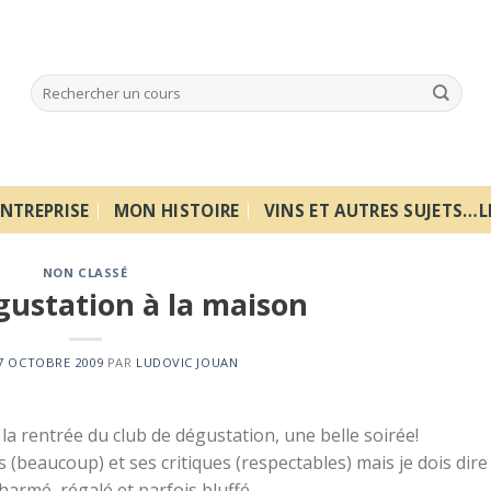
NTREPRISE
MON HISTOIRE
VINS ET AUTRES SUJETS…L
NON CLASSÉ
gustation à la maison
7 OCTOBRE 2009
PAR
LUDOVIC JOUAN
la rentrée du club de dégustation, une belle soirée!
(beaucoup) et ses critiques (respectables) mais je dois dire
armé, régalé et parfois bluffé.