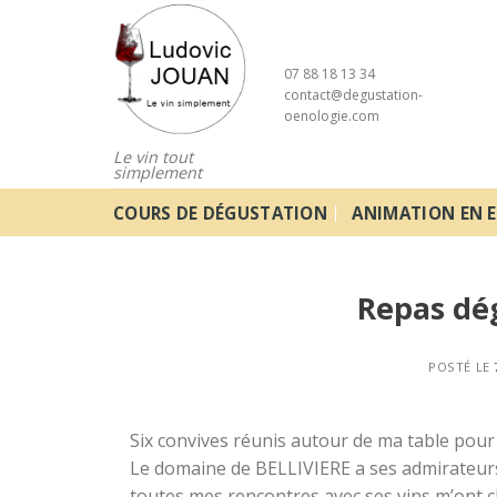
Skip
to
content
07 88 18 13 34
contact@degustation-
oenologie.com
Le vin tout
simplement
COURS DE DÉGUSTATION
ANIMATION EN E
Repas dé
POSTÉ LE
Six convives réunis autour de ma table pour 
Le domaine de BELLIVIERE a ses admirateurs 
toutes mes rencontres avec ses vins m’ont ch