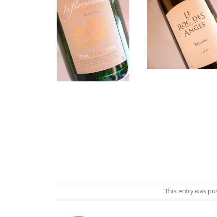
This entry was po