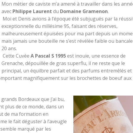
Mon métier de caviste m’a amené à travailler dans les anné
avec
Philippe Laurent
du
Domaine Gramenon
.
Moi et Denis avions à l’époque été subjugués par la réussi
exceptionnelle du millésime 95, faisant des réserves,
malheureusement épuisées pour ma part depuis un mome
mais jamais une bouteille ne s’est révélée faible ou bancale
20 ans.
Cette Cuvée
A Pascal S 1995
est inouie, une essence de
Grenache, dépouillée de gras superflu, il ne reste que le
principal, un équilbre parfait et des parfums entremêlés et
e comportant magnifiquement sur les brochettes de boeuf aux
 grands Bordeaux que j’ai bu,
t plus de ce monde, dans un
ut de ma formation en
il me le fait déguster à l’aveugle
e semble marqué par les