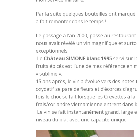
Par la suite quelques bouteilles ont marqué 
a fait remonter dans le temps !
Le passage à l’an 2000, passé au restauran
nous avait révélé un vin magnifique et surto
exceptionnels.
Le
Château SIMONE blanc 1995
servi sur l
fruits épicés est l’une de mes référence e
« sublime ».
15 ans après, le vin a évolué vers des notes 
oxydatif se pare de fleurs et d’écorces d’a
fois le choc se fait lorsque les Crevettes à 
frais/coriandre vietnamienne entrent dans l
Le vin se fait instantanément grand, large e
niveau du plat avec une capacité unique.