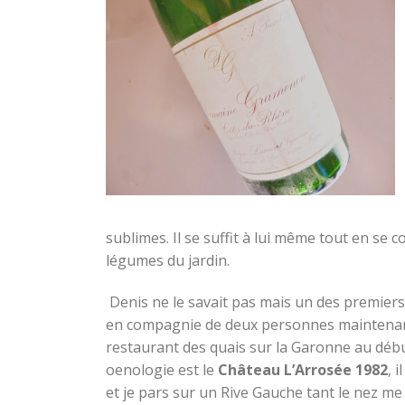
sublimes. Il se suffit à lui même tout en s
légumes du jardin.
Denis ne le savait pas mais un des premiers
en compagnie de deux personnes maintenan
restaurant des quais sur la Garonne au déb
oenologie est le
Château L’Arrosée 1982
, 
et je pars sur un Rive Gauche tant le nez m