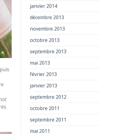
janvier 2014
décembre 2013
novembre 2013
octobre 2013
septembre 2013
mai 2013
puis
février 2013
re
janvier 2013
septembre 2012
not
rès
octobre 2011
septembre 2011
mai 2011