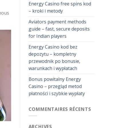
Energy Casino free spins kod
– kroki i metody
 nous
Aviators payment methods
guide – fast, secure deposits
for Indian players
Energy Casino kod bez
depozytu – kompletny
przewodnik po bonusie,
warunkach i wypłatach
Bonus powitalny Energy
Casino – przegląd metod
płatności i szybkie wypłaty
COMMENTAIRES RÉCENTS
ARCHIVES