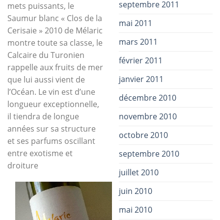
septembre 2011
mets puissants, le
Saumur blanc « Clos de la
mai 2011
Cerisaie » 2010 de Mélaric
mars 2011
montre toute sa classe, le
Calcaire du Turonien
février 2011
rappelle aux fruits de mer
janvier 2011
que lui aussi vient de
l’Océan. Le vin est d’une
décembre 2010
longueur exceptionnelle,
il tiendra de longue
novembre 2010
années sur sa structure
octobre 2010
et ses parfums oscillant
entre exotisme et
septembre 2010
droiture
juillet 2010
juin 2010
mai 2010