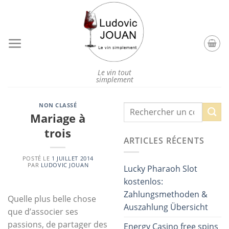
Skip
to
content
Le vin tout
simplement
NON CLASSÉ
Mariage à
trois
ARTICLES RÉCENTS
POSTÉ LE
1 JUILLET 2014
PAR
LUDOVIC JOUAN
Lucky Pharaoh Slot
kostenlos:
Zahlungsmethoden &
Quelle plus belle chose
Auszahlung Übersicht
que d’associer ses
passions, de partager des
Energy Casino free spins