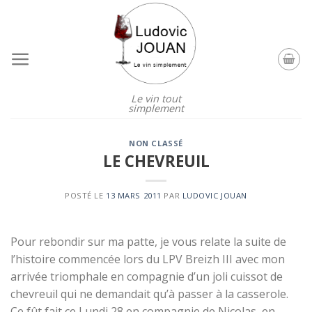
Skip
to
content
Le vin tout
simplement
NON CLASSÉ
LE CHEVREUIL
POSTÉ LE
13 MARS 2011
PAR
LUDOVIC JOUAN
Pour rebondir sur ma patte, je vous relate la suite de
l’histoire commencée lors du LPV Breizh III avec mon
arrivée triomphale en compagnie d’un joli cuissot de
chevreuil qui ne demandait qu’à passer à la casserole.
Ce fût fait ce Lundi 28 en compagnie de Nicolas, en