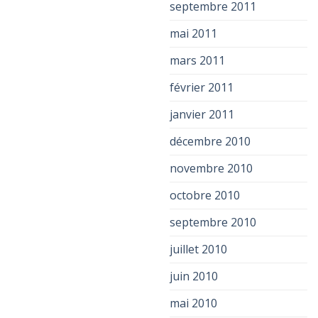
septembre 2011
mai 2011
mars 2011
février 2011
janvier 2011
décembre 2010
novembre 2010
octobre 2010
septembre 2010
juillet 2010
juin 2010
mai 2010