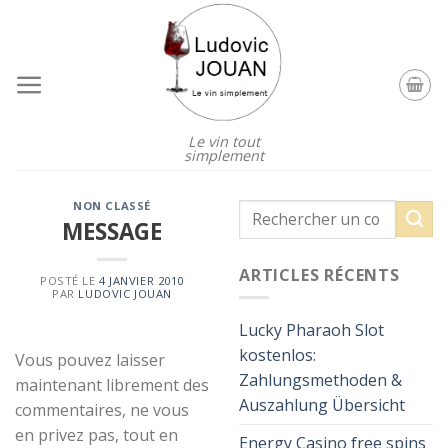
Skip
to
content
Le vin tout
simplement
NON CLASSÉ
MESSAGE
ARTICLES RÉCENTS
POSTÉ LE
4 JANVIER 2010
PAR
LUDOVIC JOUAN
Lucky Pharaoh Slot
kostenlos:
Vous pouvez laisser
Zahlungsmethoden &
maintenant librement des
Auszahlung Übersicht
commentaires, ne vous
en privez pas, tout en
Energy Casino free spins