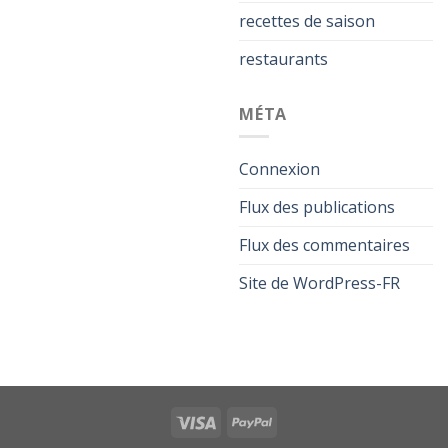
recettes de saison
restaurants
MÉTA
Connexion
Flux des publications
Flux des commentaires
Site de WordPress-FR