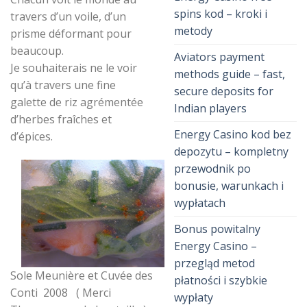
spins kod – kroki i
travers d’un voile, d’un
metody
prisme déformant pour
beaucoup.
Aviators payment
Je souhaiterais ne le voir
methods guide – fast,
qu’à travers une fine
secure deposits for
galette de riz agrémentée
Indian players
d’herbes fraîches et
Energy Casino kod bez
d’épices.
depozytu – kompletny
przewodnik po
bonusie, warunkach i
wypłatach
Bonus powitalny
Energy Casino –
przegląd metod
Sole Meunière et Cuvée des
płatności i szybkie
Conti 2008 ( Merci
wypłaty