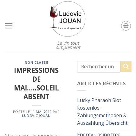
Skip
to
content
Le vin tout
simplement
NON CLASSÉ
IMPRESSIONS
DE
ARTICLES RÉCENTS
MAI…..SOLEIL
ABSENT
Lucky Pharaoh Slot
kostenlos:
POSTÉ LE
11 MAI 2010
PAR
Zahlungsmethoden &
LUDOVIC JOUAN
Auszahlung Übersicht
Energy Casino free
Chacun voit le monde au