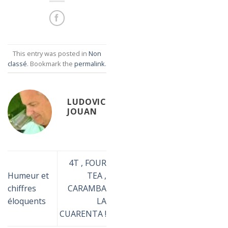
This entry was posted in
Non
classé
. Bookmark the
permalink
.
LUDOVIC
JOUAN
4T , FOUR
Humeur et
TEA ,
chiffres
CARAMBA
éloquents
LA
CUARENTA !