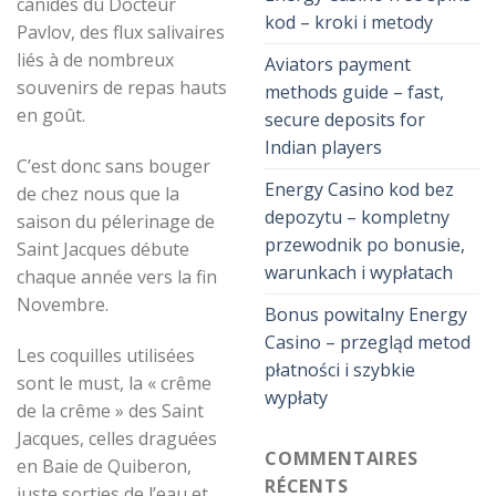
canidés du Docteur
kod – kroki i metody
Pavlov, des flux salivaires
liés à de nombreux
Aviators payment
souvenirs de repas hauts
methods guide – fast,
en goût.
secure deposits for
Indian players
C’est donc sans bouger
Energy Casino kod bez
de chez nous que la
depozytu – kompletny
saison du pélerinage de
przewodnik po bonusie,
Saint Jacques débute
warunkach i wypłatach
chaque année vers la fin
Novembre.
Bonus powitalny Energy
Casino – przegląd metod
Les coquilles utilisées
płatności i szybkie
sont le must, la « crême
wypłaty
de la crême » des Saint
Jacques, celles draguées
COMMENTAIRES
en Baie de Quiberon,
RÉCENTS
juste sorties de l’eau et