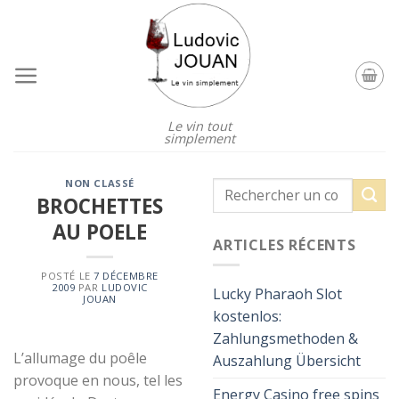
Skip
to
content
Le vin tout
simplement
NON CLASSÉ
BROCHETTES
AU POELE
ARTICLES RÉCENTS
POSTÉ LE
7 DÉCEMBRE
2009
PAR
LUDOVIC
Lucky Pharaoh Slot
JOUAN
kostenlos:
Zahlungsmethoden &
L’allumage du poêle
Auszahlung Übersicht
provoque en nous, tel les
Energy Casino free spins