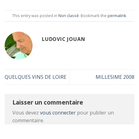
This entry was posted in
Non classé
. Bookmark the
permalink
.
LUDOVIC JOUAN
QUELQUES VINS DE LOIRE
MILLESIME 2008
Laisser un commentaire
Vous devez
vous connecter
pour publier un
commentaire.