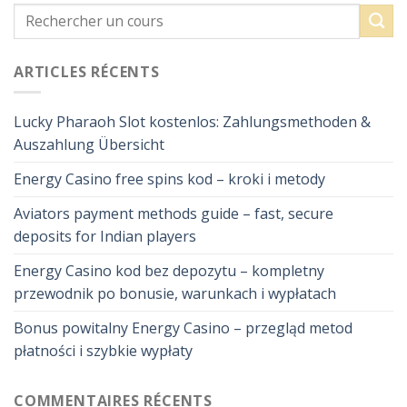
ARTICLES RÉCENTS
Lucky Pharaoh Slot kostenlos: Zahlungsmethoden &
Auszahlung Übersicht
Energy Casino free spins kod – kroki i metody
Aviators payment methods guide – fast, secure
deposits for Indian players
Energy Casino kod bez depozytu – kompletny
przewodnik po bonusie, warunkach i wypłatach
Bonus powitalny Energy Casino – przegląd metod
płatności i szybkie wypłaty
COMMENTAIRES RÉCENTS