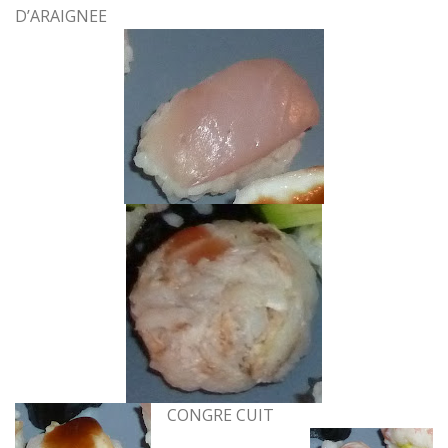
D’ARAIGNEE
CONGRE CUIT