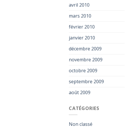
avril 2010
mars 2010
février 2010
janvier 2010
décembre 2009
novembre 2009
octobre 2009
septembre 2009
août 2009
CATÉGORIES
Non classé