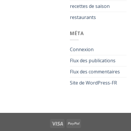
recettes de saison
restaurants
MÉTA
Connexion
Flux des publications
Flux des commentaires
Site de WordPress-FR