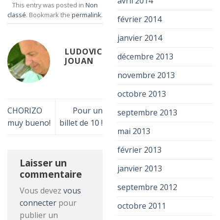
avril 2014
This entry was posted in
Non
classé
. Bookmark the
permalink
.
février 2014
janvier 2014
LUDOVIC
décembre 2013
JOUAN
novembre 2013
octobre 2013
CHORIZO
Pour un
septembre 2013
muy bueno!
billet de 10 !
mai 2013
février 2013
Laisser un
janvier 2013
commentaire
septembre 2012
Vous devez
vous
connecter
pour
octobre 2011
publier un