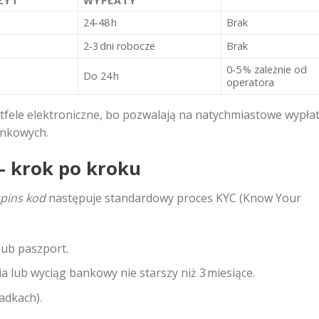
ZYT
WYPŁATY
N
24‑48 h
Brak
N
2‑3 dni robocze
Brak
0‑5 % zależnie od
N
Do 24 h
operatora
tfele elektroniczne, bo pozwalają na natychmiastowe wypłat
ankowych.
 – krok po kroku
spins kod
następuje standardowy proces KYC (Know Your
ub paszport.
 lub wyciąg bankowy nie starszy niż 3 miesiące.
adkach).