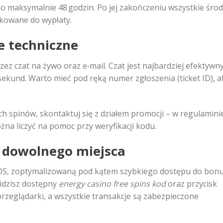
do maksymalnie 48 godzin. Po jej zakończeniu wszystkie środ
kowane do wypłaty.
e techniczne
z czat na żywo oraz e‑mail. Czat jest najbardziej efektywny
sekund. Warto mieć pod ręką numer zgłoszenia (ticket ID), a
h spinów, skontaktuj się z działem promocji – w regulamini
na liczyć na pomoc przy weryfikacji kodu.
 z dowolnego miejsca
 iOS, zoptymalizowaną pod kątem szybkiego dostępu do bon
idzisz dostępny
energy casino free spins kod
oraz przycisk
przeglądarki, a wszystkie transakcje są zabezpieczone