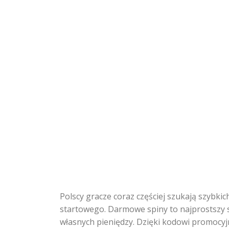
Polscy gracze coraz częściej szukają szybk
startowego. Darmowe spiny to najprostszy
własnych pieniędzy. Dzięki kodowi promocy