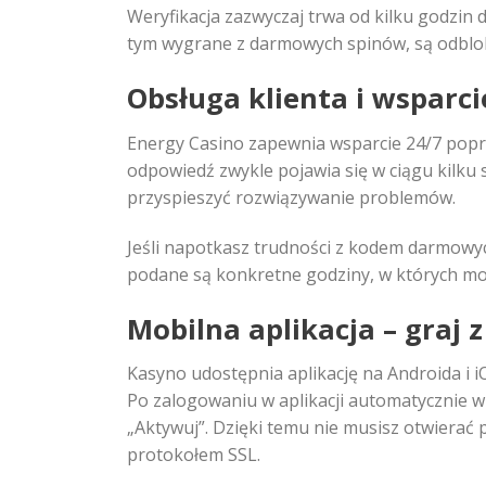
Weryfikacja zazwyczaj trwa od kilku godzin 
tym wygrane z darmowych spinów, są odblo
Obsługa klienta i wsparci
Energy Casino zapewnia wsparcie 24/7 poprze
odpowiedź zwykle pojawia się w ciągu kilku 
przyspieszyć rozwiązywanie problemów.
Jeśli napotkasz trudności z kodem darmowyc
podane są konkretne godziny, w których moż
Mobilna aplikacja – graj
Kasyno udostępnia aplikację na Androida i
Po zalogowaniu w aplikacji automatycznie w
„Aktywuj”. Dzięki temu nie musisz otwierać 
protokołem SSL.