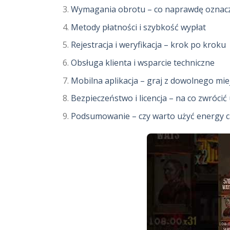
Wymagania obrotu – co naprawdę oznacz
Metody płatności i szybkość wypłat
Rejestracja i weryfikacja – krok po kroku
Obsługa klienta i wsparcie techniczne
Mobilna aplikacja – graj z dowolnego mie
Bezpieczeństwo i licencja – na co zwróci
Podsumowanie – czy warto użyć energy ca