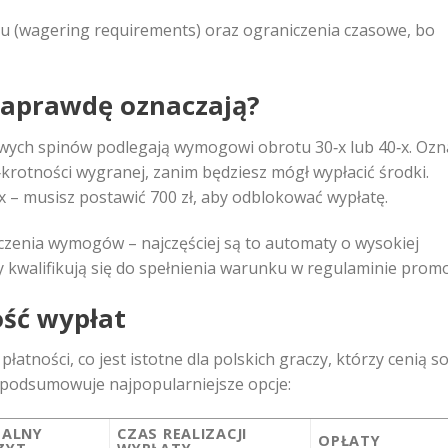
tu (wagering requirements) oraz ograniczenia czasowe, bo
naprawdę oznaczają?
ych spinów podlegają wymogowi obrotu 30‑x lub 40‑x. Ozn
krotności wygranej, zanim będziesz mógł wypłacić środki.
x – musisz postawić 700 zł, aby odblokować wypłatę.
czenia wymogów – najczęściej są to automaty o wysokiej
y kwalifikują się do spełnienia warunku w regulaminie promoc
ość wypłat
tności, co jest istotne dla polskich graczy, którzy cenią s
 podsumowuje najpopularniejsze opcje:
MALNY
CZAS REALIZACJI
OPŁATY