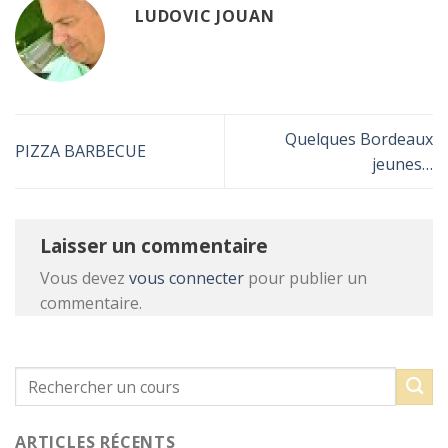
LUDOVIC JOUAN
Quelques Bordeaux
PIZZA BARBECUE
jeunes…
Laisser un commentaire
Vous devez
vous connecter
pour publier un
commentaire.
ARTICLES RÉCENTS