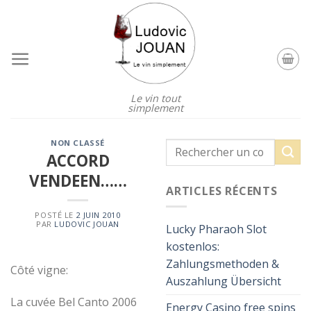
Skip
to
content
Le vin tout
simplement
NON CLASSÉ
ACCORD
VENDEEN……
ARTICLES RÉCENTS
POSTÉ LE
2 JUIN 2010
PAR
LUDOVIC JOUAN
Lucky Pharaoh Slot
kostenlos:
Zahlungsmethoden &
Côté vigne:
Auszahlung Übersicht
La cuvée Bel Canto 2006
Energy Casino free spins