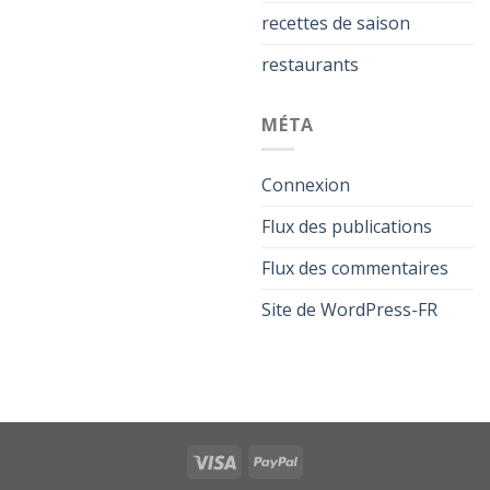
recettes de saison
restaurants
MÉTA
Connexion
Flux des publications
Flux des commentaires
Site de WordPress-FR