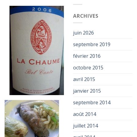
ARCHIVES
juin 2026
septembre 2019
février 2016
octobre 2015
avril 2015
janvier 2015
septembre 2014
août 2014
juillet 2014