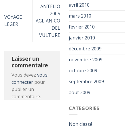
avril 2010
ANTELIO
2005
mars 2010
VOYAGE
AGLIANICO
LEGER
février 2010
DEL
VULTURE
janvier 2010
décembre 2009
Laisser un
novembre 2009
commentaire
octobre 2009
Vous devez
vous
septembre 2009
connecter
pour
publier un
août 2009
commentaire.
CATÉGORIES
Non classé