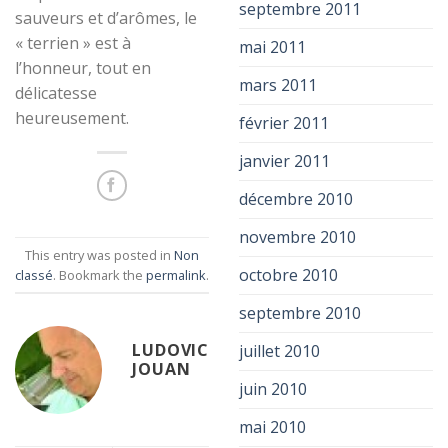
septembre 2011
sauveurs et d’arômes, le
« terrien » est à
mai 2011
l’honneur, tout en
mars 2011
délicatesse
heureusement.
février 2011
janvier 2011
décembre 2010
novembre 2010
This entry was posted in
Non
octobre 2010
classé
. Bookmark the
permalink
.
septembre 2010
LUDOVIC
juillet 2010
JOUAN
juin 2010
mai 2010