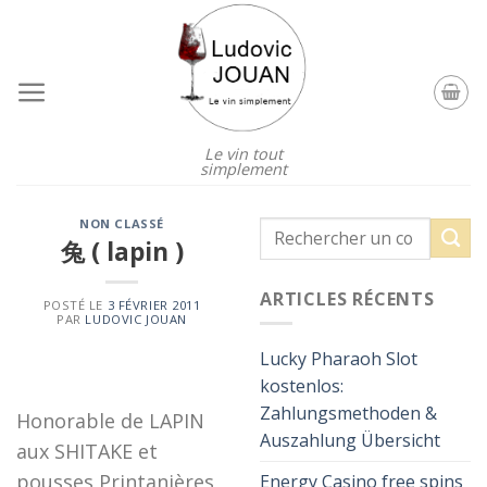
Skip
to
content
Le vin tout
simplement
NON CLASSÉ
兔 ( lapin )
ARTICLES RÉCENTS
POSTÉ LE
3 FÉVRIER 2011
PAR
LUDOVIC JOUAN
Lucky Pharaoh Slot
kostenlos:
Zahlungsmethoden &
Honorable de LAPIN
Auszahlung Übersicht
aux SHITAKE et
pousses Printanières
Energy Casino free spins