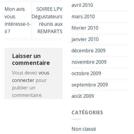
avril 2010
Mon avis
SOIREE LPV
mars 2010
vous
Dégustateurs
intéresse-t-
réunis aux
février 2010
il ?
REMPARTS
janvier 2010
décembre 2009
Laisser un
novembre 2009
commentaire
Vous devez
vous
octobre 2009
connecter
pour
septembre 2009
publier un
commentaire.
août 2009
CATÉGORIES
Non classé