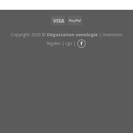
Copyright 2026 ©
Dégustation oenologie
|
/mentions
légales
|
cgv
|